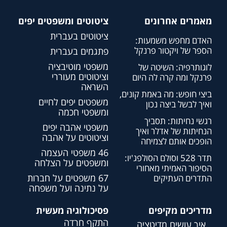
מאמרים אחרונים
ציטוטים ומשפטים יפים
ציטוטים בעברית
האדם מחפש משמעות:
הספר של ויקטור פרנקל
פתגמים בעברית
משפטי מוטיבציה
לוגותרפיה: השיטה של
וציטוטים מעוררי
פרנקל ומה קרה לה היום
השראה
ביצי חופש: מה באמת קונים,
משפטים יפים לחיים
ואיך לבשל ביצה נכון
ומשפטי חכמה
רגשי נחיתות: תסביך
משפטי אהבה יפים
הנחיתות של אדלר ואיך
וציטוטים על אהבה
הופכים אותם לצמיחה
46 משפטי העצמה
תדר 528 וסולם הסולפג'יו:
ומשפטים על הצלחה
הסיפור האמיתי מאחורי
67 משפטים על חברות
התדרים העתיקים
על נתינה ועל משפחה
מדריכים מקיפים
פסיכולוגיה מעשית
התקף חרדה
איך עושים מדיטציה