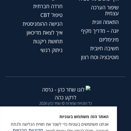
חרדה חברתית
שיפור הערכה
עצמית
טיפול CBT
התאמה זוגית
הגישה ההומניסטית
יוגה – מדריך מקיף
איך לצאת מדיכאון
מינימליזם
תחושת ריקנות
חשיבה חיובית
ניתוק רגשי
מוטיבציה וכוח רצון
כל הזכויות שמורות © שחר כהן 2026
הצהרת נגישות
|
מדיניות פרטיות
|
האתר הזה משתמש בעוגיות
אנחנו משתמשים בעוגיות כדי לשפר את חוויית הגלישה ולנתח
מומלץ לעקוב גם ב
מדיניות פרטיות
תעבורה. תוכלו לבחור אילו עוגיות לאשר.