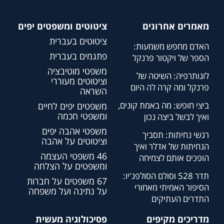
מאמרים אחרונים
ציטוטים ומשפטים יפים
ציטוטים בעברית
האדם מחפש משמעות:
פתגמים בעברית
הספר של ויקטור פרנקל
משפטי מוטיבציה
לוגותרפיה: השיטה של
וציטוטים מעוררי
פרנקל ומה קרה לה היום
השראה
ביצי חופש: מה באמת קונים,
משפטים יפים לחיים
ומשפטי חכמה
ואיך לבשל ביצה נכון
משפטי אהבה יפים
רגשי נחיתות: תסביך
וציטוטים על אהבה
הנחיתות של אדלר ואיך
46 משפטי העצמה
הופכים אותם לצמיחה
ומשפטים על הצלחה
תדר 528 וסולם הסולפג'יו:
67 משפטים על חברות
הסיפור האמיתי מאחורי
על נתינה ועל משפחה
התדרים העתיקים
מדריכים מקיפים
פסיכולוגיה מעשית