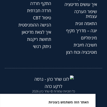
התקף חרדה
איך עושים מדיטציה
חרדה חברתית
שיפור הערכה
עצמית
טיפול CBT
התאמה זוגית
הגישה ההומניסטית
יוגה – מדריך מקיף
איך לצאת מדיכאון
מינימליזם
תחושת ריקנות
חשיבה חיובית
ניתוק רגשי
מוטיבציה וכוח רצון
כל הזכויות שמורות © שחר כהן 2026
הצהרת נגישות
|
מדיניות פרטיות
|
האתר הזה משתמש בעוגיות