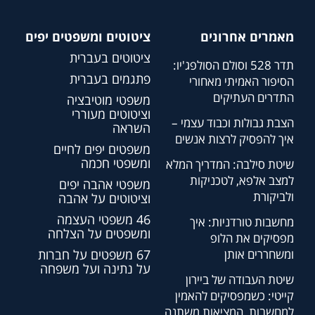
מאמרים אחרונים
ציטוטים ומשפטים יפים
ציטוטים בעברית
תדר 528 וסולם הסולפג'יו:
פתגמים בעברית
הסיפור האמיתי מאחורי
התדרים העתיקים
משפטי מוטיבציה
וציטוטים מעוררי
הצבת גבולות וכבוד עצמי –
השראה
איך להפסיק לרצות אנשים
משפטים יפים לחיים
ומשפטי חכמה
שיטת סילבה: המדריך המלא
למצב אלפא, לטכניקות
משפטי אהבה יפים
ולביקורת
וציטוטים על אהבה
46 משפטי העצמה
מחשבות טורדניות: איך
ומשפטים על הצלחה
מפסיקים את הלופ
ומשחררים אותן
67 משפטים על חברות
על נתינה ועל משפחה
שיטת העבודה של ביירון
קייטי: כשמפסיקים להאמין
למחשבות, המציאות משתנה