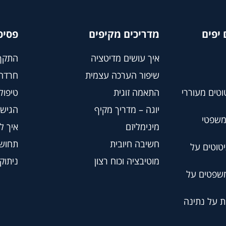
יפים
מדריכים מקיפים
פסיכ
איך עושים מדיטציה
התקף
שיפור הערכה עצמית
חרדה
וטים מעוררי
התאמה זוגית
טיפול BT
יוגה – מדריך מקיף
הגישה
משפטי
מינימליזם
איך ל
חשיבה חיובית
תחושת
טוטים על
מוטיבציה וכוח רצון
ניתוק
משפטים על
ת על נתינה