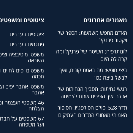
מאמרים אחרונים
ציטוטים ומשפטים 
האדם מחפש משמעות: הספר של
ציטוטים בעברית
ויקטור פרנקל
פתגמים בעברית
לוגותרפיה: השיטה של פרנקל ומה
משפטי מוטיבציה וציט
קרה לה היום
השראה
ביצי חופש: מה באמת קונים, ואיך
משפטים יפים לחיים ו
חכמה
לבשל ביצה נכון
משפטי אהבה יפים וצי
רגשי נחיתות: תסביך הנחיתות של
אהבה
אדלר ואיך הופכים אותם לצמיחה
46 משפטי העצמה ו
תדר 528 וסולם הסולפג'יו: הסיפור
הצלחה
האמיתי מאחורי התדרים העתיקים
67 משפטים על חברו
ועל משפחה