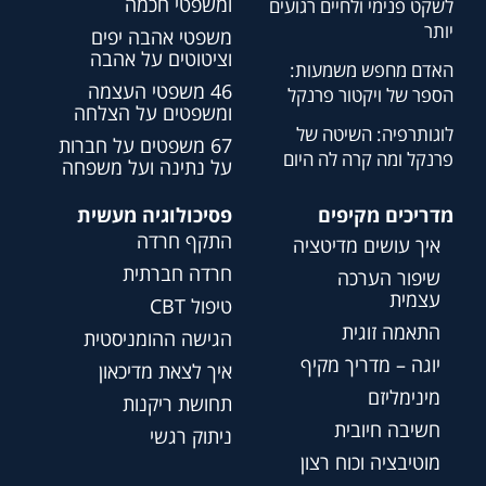
ומשפטי חכמה
לשקט פנימי ולחיים רגועים
יותר
משפטי אהבה יפים
וציטוטים על אהבה
האדם מחפש משמעות:
46 משפטי העצמה
הספר של ויקטור פרנקל
ומשפטים על הצלחה
לוגותרפיה: השיטה של
67 משפטים על חברות
פרנקל ומה קרה לה היום
על נתינה ועל משפחה
מדריכים מקיפים
פסיכולוגיה מעשית
התקף חרדה
איך עושים מדיטציה
חרדה חברתית
שיפור הערכה
עצמית
טיפול CBT
התאמה זוגית
הגישה ההומניסטית
יוגה – מדריך מקיף
איך לצאת מדיכאון
מינימליזם
תחושת ריקנות
חשיבה חיובית
ניתוק רגשי
מוטיבציה וכוח רצון