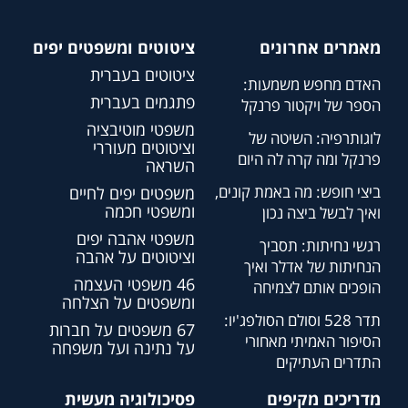
מאמרים אחרונים
ציטוטים ומשפטים יפים
ציטוטים בעברית
האדם מחפש משמעות:
פתגמים בעברית
הספר של ויקטור פרנקל
משפטי מוטיבציה
לוגותרפיה: השיטה של
וציטוטים מעוררי
פרנקל ומה קרה לה היום
השראה
ביצי חופש: מה באמת קונים,
משפטים יפים לחיים
ומשפטי חכמה
ואיך לבשל ביצה נכון
משפטי אהבה יפים
רגשי נחיתות: תסביך
וציטוטים על אהבה
הנחיתות של אדלר ואיך
46 משפטי העצמה
הופכים אותם לצמיחה
ומשפטים על הצלחה
תדר 528 וסולם הסולפג'יו:
67 משפטים על חברות
הסיפור האמיתי מאחורי
על נתינה ועל משפחה
התדרים העתיקים
מדריכים מקיפים
פסיכולוגיה מעשית