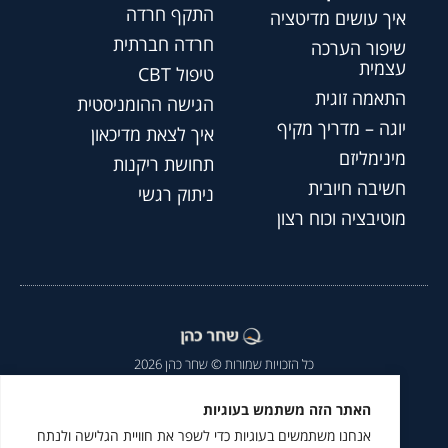
התקף חרדה
איך עושים מדיטציה
חרדה חברתית
שיפור הערכה
עצמית
טיפול CBT
התאמה זוגית
הגישה ההומניסטית
יוגה – מדריך מקיף
איך לצאת מדיכאון
מינימליזם
תחושת ריקנות
חשיבה חיובית
ניתוק רגשי
מוטיבציה וכוח רצון
כל הזכויות שמורות © שחר כהן 2026
הצהרת נגישות
|
מדיניות פרטיות
|
האתר הזה משתמש בעוגיות
אנחנו משתמשים בעוגיות כדי לשפר את חוויית הגלישה ולנתח
מומלץ לעקוב גם ב