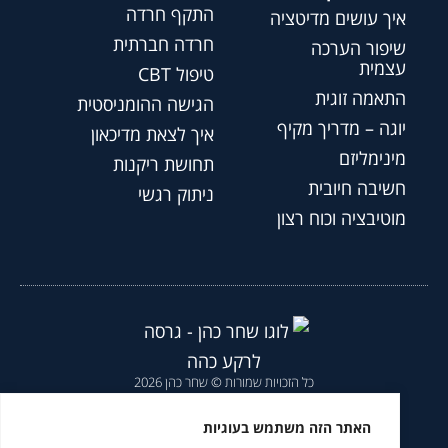
התקף חרדה
איך עושים מדיטציה
חרדה חברתית
שיפור הערכה
עצמית
טיפול CBT
התאמה זוגית
הגישה ההומניסטית
יוגה – מדריך מקיף
איך לצאת מדיכאון
מינימליזם
תחושת ריקנות
חשיבה חיובית
ניתוק רגשי
מוטיבציה וכוח רצון
כל הזכויות שמורות © שחר כהן 2026
הצהרת נגישות
|
מדיניות פרטיות
|
האתר הזה משתמש בעוגיות