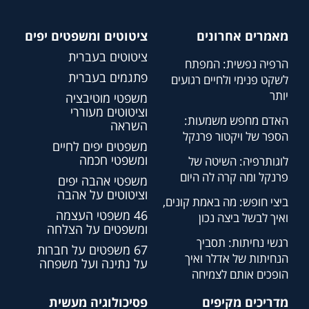
מאמרים אחרונים
ציטוטים ומשפטים יפים
ציטוטים בעברית
הרפיה נפשית: המפתח
פתגמים בעברית
לשקט פנימי ולחיים רגועים
יותר
משפטי מוטיבציה
וציטוטים מעוררי
האדם מחפש משמעות:
השראה
הספר של ויקטור פרנקל
משפטים יפים לחיים
ומשפטי חכמה
לוגותרפיה: השיטה של
פרנקל ומה קרה לה היום
משפטי אהבה יפים
וציטוטים על אהבה
ביצי חופש: מה באמת קונים,
46 משפטי העצמה
ואיך לבשל ביצה נכון
ומשפטים על הצלחה
רגשי נחיתות: תסביך
67 משפטים על חברות
הנחיתות של אדלר ואיך
על נתינה ועל משפחה
הופכים אותם לצמיחה
מדריכים מקיפים
פסיכולוגיה מעשית