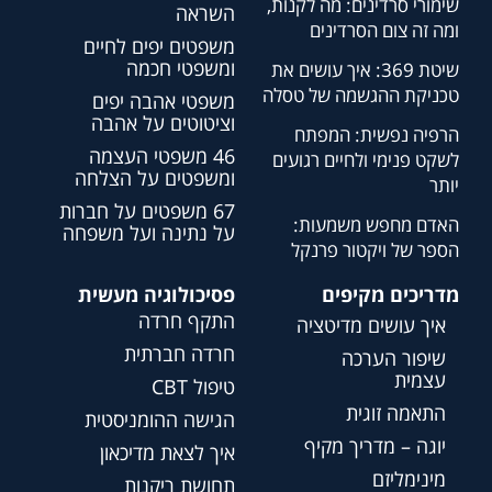
שימורי סרדינים: מה לקנות,
השראה
ומה זה צום הסרדינים
משפטים יפים לחיים
ומשפטי חכמה
שיטת 369: איך עושים את
טכניקת ההגשמה של טסלה
משפטי אהבה יפים
וציטוטים על אהבה
הרפיה נפשית: המפתח
46 משפטי העצמה
לשקט פנימי ולחיים רגועים
ומשפטים על הצלחה
יותר
67 משפטים על חברות
האדם מחפש משמעות:
על נתינה ועל משפחה
הספר של ויקטור פרנקל
מדריכים מקיפים
פסיכולוגיה מעשית
התקף חרדה
איך עושים מדיטציה
חרדה חברתית
שיפור הערכה
עצמית
טיפול CBT
התאמה זוגית
הגישה ההומניסטית
יוגה – מדריך מקיף
איך לצאת מדיכאון
מינימליזם
תחושת ריקנות