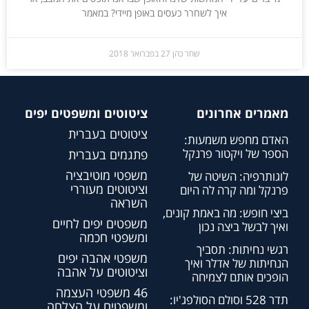
איך לשחרר כעסים באופן מיידי? במאמר
שחר כהן
27 בפברואר 2018
מאמרים אחרונים
ציטוטים ומשפטים יפים
ציטוטים בעברית
האדם מחפש משמעות:
הספר של ויקטור פרנקל
פתגמים בעברית
משפטי מוטיבציה
לוגותרפיה: השיטה של
וציטוטים מעוררי
פרנקל ומה קרה לה היום
השראה
ביצי חופש: מה באמת קונים,
משפטים יפים לחיים
ואיך לבשל ביצה נכון
ומשפטי חכמה
רגשי נחיתות: תסביך
משפטי אהבה יפים
הנחיתות של אדלר ואיך
וציטוטים על אהבה
הופכים אותם לצמיחה
46 משפטי העצמה
תדר 528 וסולם הסולפג'יו:
ומשפטים על הצלחה