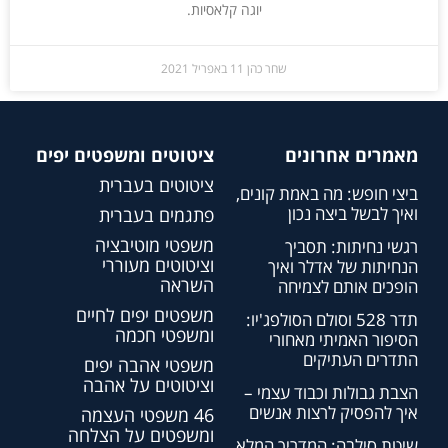
יוגה קלאסיות.
שחר כהן
11 באפריל 2021
מאמרים אחרונים
ציטוטים ומשפטים יפים
ציטוטים בעברית
ביצי חופש: מה באמת קונים,
ואיך לבשל ביצה נכון
פתגמים בעברית
משפטי מוטיבציה
רגשי נחיתות: תסביך
וציטוטים מעוררי
הנחיתות של אדלר ואיך
השראה
הופכים אותם לצמיחה
משפטים יפים לחיים
תדר 528 וסולם הסולפג'יו:
ומשפטי חכמה
הסיפור האמיתי מאחורי
התדרים העתיקים
משפטי אהבה יפים
וציטוטים על אהבה
הצבת גבולות וכבוד עצמי –
איך להפסיק לרצות אנשים
46 משפטי העצמה
ומשפטים על הצלחה
שיטת סילבה: המדריך המלא