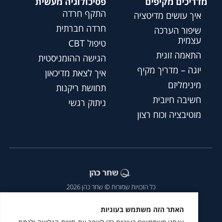
מדריכים מקיפים
פסיכולוגיה מעשית
התקף חרדה
איך עושים מדיטציה
חרדה חברתית
שיפור הערכה
עצמית
טיפול CBT
התאמה זוגית
הגישה ההומניסטית
יוגה – מדריך מקיף
איך לצאת מדיכאון
מינימליזם
תחושת ריקנות
חשיבה חיובית
ניתוק רגשי
מוטיבציה וכוח רצון
כל הזכויות שמורות © שחר כהן 2026
הצהרת נגישות
|
מדיניות פרטיות
|
האתר הזה משתמש בעוגיות