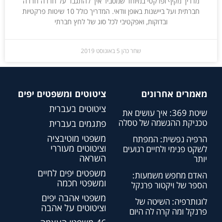
מדריך מקיף ופרקטי במיוחד שמסביר איך להתגבר על חרדה חרדה
חברתית ועל ביישנות באופן וודאי. המדריך כולל 10 שיטות פרקטיות
ובדוקות, ואפקטיבי לכל סוג של לחץ חברתי
שחר כהן
5 באוגוסט 2019
מאמרים אחרונים
ציטוטים ומשפטים יפים
ציטוטים בעברית
שיטת 369: איך עושים את
טכניקת ההגשמה של טסלה
פתגמים בעברית
משפטי מוטיבציה
הרפיה נפשית: המפתח
וציטוטים מעוררי
לשקט פנימי ולחיים רגועים
השראה
יותר
משפטים יפים לחיים
האדם מחפש משמעות:
ומשפטי חכמה
הספר של ויקטור פרנקל
משפטי אהבה יפים
לוגותרפיה: השיטה של
וציטוטים על אהבה
פרנקל ומה קרה לה היום