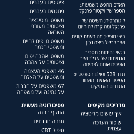
ציטוטים בעברית
האדם מחפש משמעות:
הספר של ויקטור פרנקל
פתגמים בעברית
משפטי מוטיבציה
לוגותרפיה: השיטה של
וציטוטים מעוררי
פרנקל ומה קרה לה היום
השראה
ביצי חופש: מה באמת קונים,
משפטים יפים לחיים
ואיך לבשל ביצה נכון
ומשפטי חכמה
רגשי נחיתות: תסביך
משפטי אהבה יפים
הנחיתות של אדלר ואיך
וציטוטים על אהבה
הופכים אותם לצמיחה
46 משפטי העצמה
תדר 528 וסולם הסולפג'יו:
ומשפטים על הצלחה
הסיפור האמיתי מאחורי
67 משפטים על חברות
התדרים העתיקים
על נתינה ועל משפחה
מדריכים מקיפים
פסיכולוגיה מעשית
התקף חרדה
איך עושים מדיטציה
חרדה חברתית
שיפור הערכה
עצמית
טיפול CBT