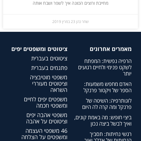
מחייבת ורוצים הכוונה איך לשפר ושבח אותה
שחר כהן
23 במרץ 2019
מאמרים אחרונים
ציטוטים ומשפטים יפים
ציטוטים בעברית
הרפיה נפשית: המפתח
לשקט פנימי ולחיים רגועים
פתגמים בעברית
יותר
משפטי מוטיבציה
וציטוטים מעוררי
האדם מחפש משמעות:
השראה
הספר של ויקטור פרנקל
משפטים יפים לחיים
לוגותרפיה: השיטה של
ומשפטי חכמה
פרנקל ומה קרה לה היום
משפטי אהבה יפים
ביצי חופש: מה באמת קונים,
וציטוטים על אהבה
ואיך לבשל ביצה נכון
46 משפטי העצמה
רגשי נחיתות: תסביך
ומשפטים על הצלחה
הנחיתות של אדלר ואיך