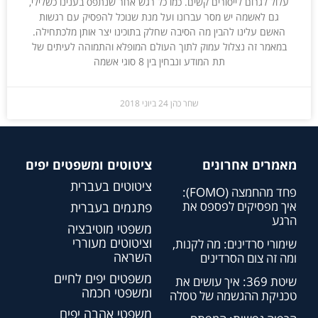
עלול לגרום לייסורים קשים. כמו כל רגש אחר שנתפס בענינו כשלילי,
גם לאשמה יש מסר עברונו ועל מנת שנוכל להפסיק עם רגשות
האשם עלינו להבין מה הסיבה שחלק בתוכינו יצר אותן מלכתחילה.
במאמר זה נצלול עמוק לתוך העולם המופלא והתמוהה לעיתים של
תת המודע ונבחין בין 8 סוגי אשמה
שחר כהן
24 ביוני 2018
מאמרים אחרונים
ציטוטים ומשפטים יפים
ציטוטים בעברית
פחד מהחמצה (FOMO):
איך מפסיקים לפספס את
פתגמים בעברית
הרגע
משפטי מוטיבציה
וציטוטים מעוררי
שימורי סרדינים: מה לקנות,
השראה
ומה זה צום הסרדינים
משפטים יפים לחיים
שיטת 369: איך עושים את
ומשפטי חכמה
טכניקת ההגשמה של טסלה
משפטי אהבה יפים