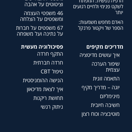
הרפיה נפשית: המפתח
וציטוטים על אהבה
לשקט פנימי ולחיים רגועים
יותר
46 משפטי העצמה
ומשפטים על הצלחה
האדם מחפש משמעות:
67 משפטים על חברות
הספר של ויקטור פרנקל
על נתינה ועל משפחה
מדריכים מקיפים
פסיכולוגיה מעשית
התקף חרדה
איך עושים מדיטציה
חרדה חברתית
שיפור הערכה
עצמית
טיפול CBT
התאמה זוגית
הגישה ההומניסטית
יוגה – מדריך מקיף
איך לצאת מדיכאון
מינימליזם
תחושת ריקנות
חשיבה חיובית
ניתוק רגשי
מוטיבציה וכוח רצון