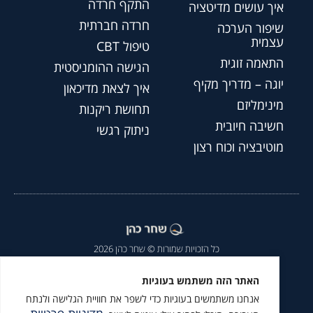
התקף חרדה
איך עושים מדיטציה
חרדה חברתית
שיפור הערכה
עצמית
טיפול CBT
התאמה זוגית
הגישה ההומניסטית
יוגה – מדריך מקיף
איך לצאת מדיכאון
מינימליזם
תחושת ריקנות
חשיבה חיובית
ניתוק רגשי
מוטיבציה וכוח רצון
כל הזכויות שמורות © שחר כהן 2026
הצהרת נגישות
|
מדיניות פרטיות
|
האתר הזה משתמש בעוגיות
אנחנו משתמשים בעוגיות כדי לשפר את חוויית הגלישה ולנתח
מומלץ לעקוב גם ב