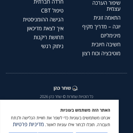
חרדה חברתית
שיפור הערכה
עצמית
טיפול CBT
התאמה זוגית
הגישה ההומניסטית
יוגה – מדריך מקיף
איך לצאת מדיכאון
מינימליזם
תחושת ריקנות
חשיבה חיובית
ניתוק רגשי
מוטיבציה וכוח רצון
כל הזכויות שמורות © שחר כהן 2026
הצהרת נגישות
|
מדיניות פרטיות
|
האתר הזה משתמש בעוגיות
אנחנו משתמשים בעוגיות כדי לשפר את חוויית הגלישה ולנתח
מומלץ לעקוב גם ב
מדיניות פרטיות
תעבורה. תוכלו לבחור אילו עוגיות לאשר.