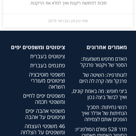
סיבות לתחושת ריקנות ואיך למלא את הריקנות.
שחר כהן
24 בפברואר 2019
מאמרים אחרונים
ציטוטים ומשפטים יפים
ציטוטים בעברית
האדם מחפש משמעות:
הספר של ויקטור פרנקל
פתגמים בעברית
משפטי מוטיבציה
לוגותרפיה: השיטה של
וציטוטים מעוררי
פרנקל ומה קרה לה היום
השראה
ביצי חופש: מה באמת קונים,
משפטים יפים לחיים
ואיך לבשל ביצה נכון
ומשפטי חכמה
רגשי נחיתות: תסביך
משפטי אהבה יפים
הנחיתות של אדלר ואיך
וציטוטים על אהבה
הופכים אותם לצמיחה
46 משפטי העצמה
תדר 528 וסולם הסולפג'יו:
ומשפטים על הצלחה
הסיפור האמיתי מאחורי