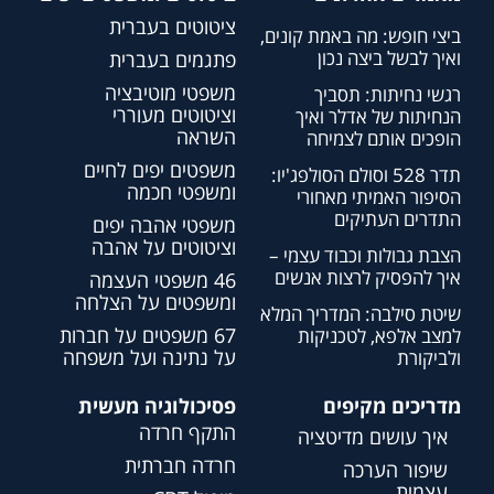
ציטוטים בעברית
ביצי חופש: מה באמת קונים,
ואיך לבשל ביצה נכון
פתגמים בעברית
משפטי מוטיבציה
רגשי נחיתות: תסביך
וציטוטים מעוררי
הנחיתות של אדלר ואיך
השראה
הופכים אותם לצמיחה
משפטים יפים לחיים
תדר 528 וסולם הסולפג'יו:
ומשפטי חכמה
הסיפור האמיתי מאחורי
התדרים העתיקים
משפטי אהבה יפים
וציטוטים על אהבה
הצבת גבולות וכבוד עצמי –
איך להפסיק לרצות אנשים
46 משפטי העצמה
ומשפטים על הצלחה
שיטת סילבה: המדריך המלא
67 משפטים על חברות
למצב אלפא, לטכניקות
על נתינה ועל משפחה
ולביקורת
מדריכים מקיפים
פסיכולוגיה מעשית
התקף חרדה
איך עושים מדיטציה
חרדה חברתית
שיפור הערכה
עצמית