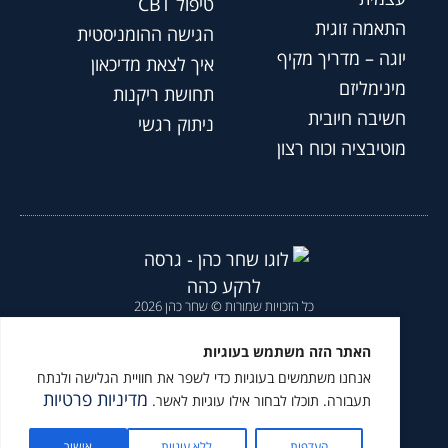
טיפול CBT
התאמה זוגית
הגישה ההומניסטית
יוגה – מדריך מקיף
איך לצאת מדיכאון
מינימליזם
תחושת ריקנות
חשיבה חיובית
ניתוק רגשי
מוטיבציה וכוח רצון
כל הזכויות שמורות © שחר כהן 2026
הצהרת נגישות
|
מדיניות פרטיות
|
האתר הזה משתמש בעוגיות
אנחנו משתמשים בעוגיות כדי לשפר את חוויית הגלישה ולנתח
מומלץ לעקוב גם ב
מדיניות פרטיות
תעבורה. תוכלו לבחור אילו עוגיות לאשר.
העדפות
ללא עוגיות
אישור