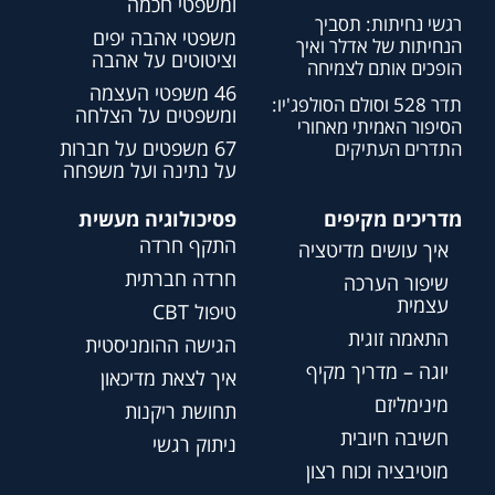
ומשפטי חכמה
רגשי נחיתות: תסביך
משפטי אהבה יפים
הנחיתות של אדלר ואיך
וציטוטים על אהבה
הופכים אותם לצמיחה
46 משפטי העצמה
תדר 528 וסולם הסולפג'יו:
ומשפטים על הצלחה
הסיפור האמיתי מאחורי
67 משפטים על חברות
התדרים העתיקים
על נתינה ועל משפחה
מדריכים מקיפים
פסיכולוגיה מעשית
התקף חרדה
איך עושים מדיטציה
חרדה חברתית
שיפור הערכה
עצמית
טיפול CBT
התאמה זוגית
הגישה ההומניסטית
יוגה – מדריך מקיף
איך לצאת מדיכאון
מינימליזם
תחושת ריקנות
חשיבה חיובית
ניתוק רגשי
מוטיבציה וכוח רצון