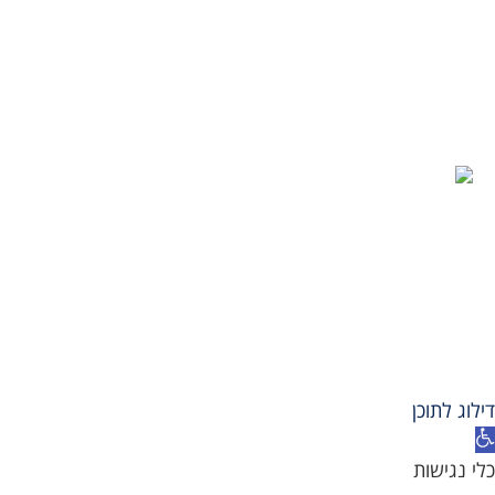
טיפול CBT
הגישה ההומניסטית
איך לצאת מדיכאון
תחושת ריקנות
ניתוק רגשי
כל הזכויות שמורות © שחר כהן 2026
הצהרת נגישות
|
מדיניות פרטיות
|
מומלץ לעקוב גם ב
דילוג לתוכן
תח
רגל
כלי נגישות