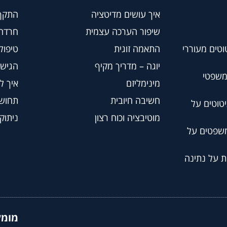
איך עושים מדיטציה
התקף
שיפור הערכה עצמית
חרדה
וטים מעוררי
התאמה זוגית
טיפול BT
יוגה – מדריך מקיף
הגישה
משפטי
מינימליזם
איך ל
חשיבה חיובית
תחושת
טוטים על
מוטיבציה וכוח רצון
ניתוק
משפטים על
ת על נתינה
מומל