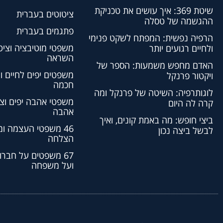
שיטת 369: איך עושים את טכניקת
ציטוטים בעברית
ההגשמה של טסלה
פתגמים בעברית
הרפיה נפשית: המפתח לשקט פנימי
משפטי מוטיבציה וציט
ולחיים רגועים יותר
השראה
האדם מחפש משמעות: הספר של
משפטים יפים לחיים ו
ויקטור פרנקל
חכמה
לוגותרפיה: השיטה של פרנקל ומה
משפטי אהבה יפים וצי
קרה לה היום
אהבה
ביצי חופש: מה באמת קונים, ואיך
46 משפטי העצמה ו
לבשל ביצה נכון
הצלחה
67 משפטים על חברו
ועל משפחה