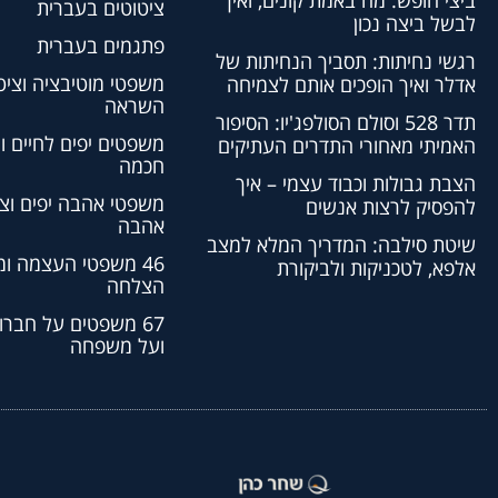
ביצי חופש: מה באמת קונים, ואיך
ציטוטים בעברית
לבשל ביצה נכון
פתגמים בעברית
רגשי נחיתות: תסביך הנחיתות של
משפטי מוטיבציה וציט
אדלר ואיך הופכים אותם לצמיחה
השראה
תדר 528 וסולם הסולפג'יו: הסיפור
משפטים יפים לחיים ו
האמיתי מאחורי התדרים העתיקים
חכמה
הצבת גבולות וכבוד עצמי – איך
משפטי אהבה יפים וצי
להפסיק לרצות אנשים
אהבה
שיטת סילבה: המדריך המלא למצב
46 משפטי העצמה ו
אלפא, לטכניקות ולביקורת
הצלחה
67 משפטים על חברו
ועל משפחה