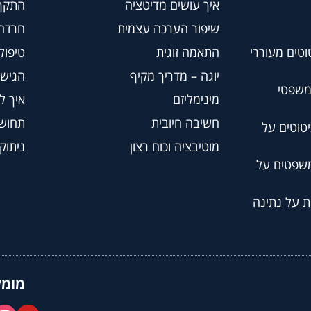
איך עושים מדיטציה
התקף
שיפור הערכה עצמית
חרדה
וטים מעוררי
התאמה זוגית
טיפול BT
יוגה – מדריך מקיף
הגישה
משפטי
מינימליזם
איך ל
חשיבה חיובית
תחושת
טוטים על
מוטיבציה וכוח רצון
ניתוק
משפטים על
ת על נתינה
מומל