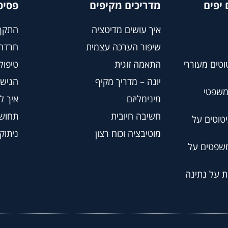
יפים
מדריכים מקיפים
פסיכ
איך עושים מדיטציה
התקף
שיפור הערכה עצמית
חרדה
וטים מעוררי
התאמה זוגית
טיפול BT
יוגה – מדריך מקיף
הגישה
משפטי
מינימליזם
איך ל
חשיבה חיובית
תחושת
טוטים על
מוטיבציה וכוח רצון
ניתוק
משפטים על
ת על נתינה