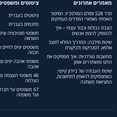
מאמרים אחרונים
ציטוטים ומשפטים 
תדר 528 וסולם הסולפג'יו: הסיפור
ציטוטים בעברית
האמיתי מאחורי התדרים העתיקים
פתגמים בעברית
הצבת גבולות וכבוד עצמי – איך
משפטי מוטיבציה וציט
להפסיק לרצות אנשים
השראה
שיטת סילבה: המדריך המלא למצב
משפטים יפים לחיים ו
אלפא, לטכניקות ולביקורת
חכמה
מחשבות טורדניות: איך מפסיקים את
משפטי אהבה יפים וצי
הלופ ומשחררים אותן
אהבה
שיטת העבודה של ביירון קייטי:
46 משפטי העצמה ו
כשמפסיקים להאמין למחשבות,
הצלחה
המציאות משתנה
67 משפטים על חברו
ועל משפחה