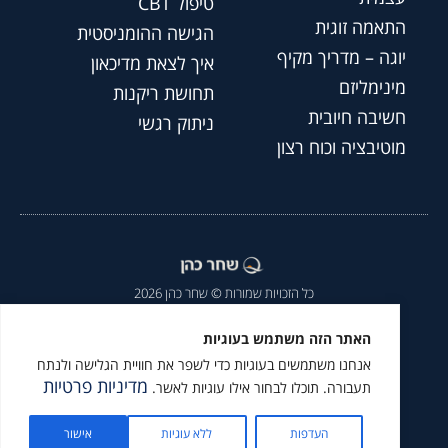
טיפול CBT
התאמה זוגית
הגישה ההומניסטית
יוגה – מדריך מקיף
איך לצאת מדיכאון
מינימליזם
תחושת ריקנות
חשיבה חיובית
ניתוק רגשי
מוטיבציה וכוח רצון
כל הזכויות שמורות © שחר כהן 2026
הצהרת נגישות
|
מדיניות פרטיות
|
האתר הזה משתמש בעוגיות
אנחנו משתמשים בעוגיות כדי לשפר את חוויית הגלישה ולנתח
מומלץ לעקוב גם ב
מדיניות פרטיות
תעבורה. תוכלו לבחור אילו עוגיות לאשר.
העדפות
ללא עוגיות
אישור