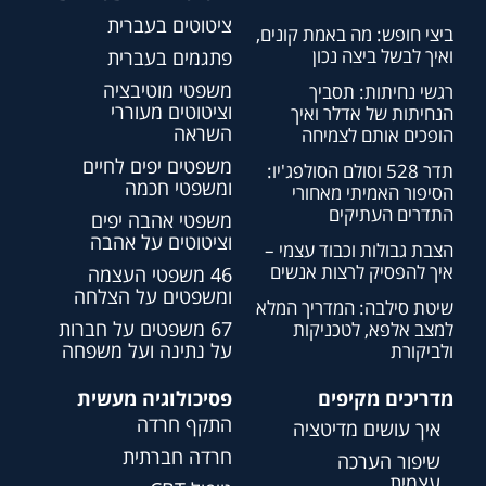
ציטוטים בעברית
ביצי חופש: מה באמת קונים,
ואיך לבשל ביצה נכון
פתגמים בעברית
משפטי מוטיבציה
רגשי נחיתות: תסביך
וציטוטים מעוררי
הנחיתות של אדלר ואיך
השראה
הופכים אותם לצמיחה
משפטים יפים לחיים
תדר 528 וסולם הסולפג'יו:
ומשפטי חכמה
הסיפור האמיתי מאחורי
התדרים העתיקים
משפטי אהבה יפים
וציטוטים על אהבה
הצבת גבולות וכבוד עצמי –
איך להפסיק לרצות אנשים
46 משפטי העצמה
ומשפטים על הצלחה
שיטת סילבה: המדריך המלא
67 משפטים על חברות
למצב אלפא, לטכניקות
על נתינה ועל משפחה
ולביקורת
מדריכים מקיפים
פסיכולוגיה מעשית
התקף חרדה
איך עושים מדיטציה
חרדה חברתית
שיפור הערכה
עצמית