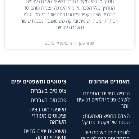
מדריך פרקטי ומקיף במיוחד לשיפור הערכה עצמית.
המדריך כולל הסבר על מהי הערכה עצמית ומהם 10
הכללים שאם נקפיד עליהם נפתח אותה בקלות. וגולת
הכותרת, שיטה יישומית ובדוקה ששימוש בה מבטיח שיפור
בהערכה עצמית.
שחר כהן
4 באפריל 2018
מאמרים אחרונים
ציטוטים ומשפטים יפים
ציטוטים בעברית
הרפיה נפשית: המפתח
לשקט פנימי ולחיים רגועים
פתגמים בעברית
יותר
משפטי מוטיבציה
וציטוטים מעוררי
האדם מחפש משמעות:
השראה
הספר של ויקטור פרנקל
משפטים יפים לחיים
לוגותרפיה: השיטה של
ומשפטי חכמה
פרנקל ומה קרה לה היום