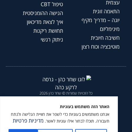
עצמית
טיפול CBT
התאמה זוגית
הגישה ההומניסטית
יוגה – מדריך מקיף
איך לצאת מדיכאון
מינימליזם
תחושת ריקנות
חשיבה חיובית
ניתוק רגשי
מוטיבציה וכוח רצון
כל הזכויות שמורות © שחר כהן 2026
הצהרת נגישות
|
מדיניות פרטיות
|
האתר הזה משתמש בעוגיות
אנחנו משתמשים בעוגיות כדי לשפר את חוויית הגלישה ולנתח
מומלץ לעקוב גם ב
מדיניות פרטיות
תעבורה. תוכלו לבחור אילו עוגיות לאשר.