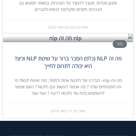
ומגוון מטרות. מעבר להסבר על הצהרות, במאמר תמצאו גם
הצהרות חיוביות מוקלטות לנשים ולגברים.
שחר כהן
20 בפברואר 2022
נלפ
מה זה NLP (נלפ) הסבר ברור על שיטת NLP וכיצד
היא יכולה לתרום לחייך
מה-זה-nlp- הגדרה של הNLP אחת ולתמיד, מהי שיטת NLP? מי
היו המפתחים שלה ? מה אפשר לעשות עם הNLP ? האם אפשר
להשתמש בכוח של הNLP לרעה ? ועוד ועוד
שחר כהן
11 במאי 2016