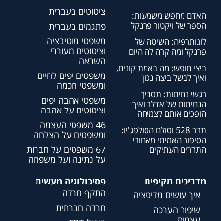
ציטוטים בעברית
האדם מחפש משמעות:
הספר של ויקטור פרנקל
פתגמים בעברית
משפטי מוטיבציה
לוגותרפיה: השיטה של
וציטוטים מעוררי
פרנקל ומה קרה לה היום
השראה
ביצי חופש: מה באמת קונים,
משפטים יפים לחיים
ואיך לבשל ביצה נכון
ומשפטי חכמה
רגשי נחיתות: תסביך
משפטי אהבה יפים
הנחיתות של אדלר ואיך
וציטוטים על אהבה
הופכים אותם לצמיחה
46 משפטי העצמה
תדר 528 וסולם הסולפג'יו:
ומשפטים על הצלחה
הסיפור האמיתי מאחורי
67 משפטים על חברות
התדרים העתיקים
על נתינה ועל משפחה
מדריכים מקיפים
פסיכולוגיה מעשית
התקף חרדה
איך עושים מדיטציה
חרדה חברתית
שיפור הערכה
עצמית