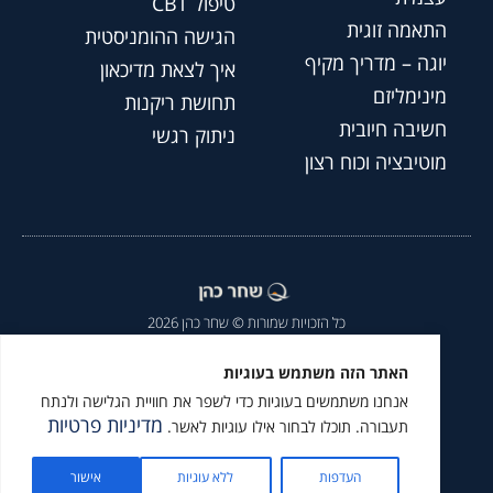
טיפול CBT
התאמה זוגית
הגישה ההומניסטית
יוגה – מדריך מקיף
איך לצאת מדיכאון
מינימליזם
תחושת ריקנות
חשיבה חיובית
ניתוק רגשי
מוטיבציה וכוח רצון
כל הזכויות שמורות © שחר כהן 2026
הצהרת נגישות
|
מדיניות פרטיות
|
האתר הזה משתמש בעוגיות
אנחנו משתמשים בעוגיות כדי לשפר את חוויית הגלישה ולנתח
מומלץ לעקוב גם ב
מדיניות פרטיות
תעבורה. תוכלו לבחור אילו עוגיות לאשר.
העדפות
ללא עוגיות
אישור