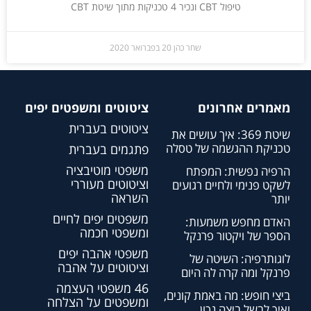
טיפול CBT ונכיר 4 טכניקות מתוך שיטת CBT
שחר כהן
20 בפברואר 2020
מאמרים אחרונים
ציטוטים ומשפטים יפים
ציטוטים בעברית
שיטת 369: איך עושים את
טכניקת ההגשמה של טסלה
פתגמים בעברית
משפטי מוטיבציה
הרפיה נפשית: המפתח
וציטוטים מעוררי
לשקט פנימי ולחיים רגועים
השראה
יותר
משפטים יפים לחיים
האדם מחפש משמעות:
ומשפטי חכמה
הספר של ויקטור פרנקל
משפטי אהבה יפים
לוגותרפיה: השיטה של
וציטוטים על אהבה
פרנקל ומה קרה לה היום
46 משפטי העצמה
ביצי חופש: מה באמת קונים,
ומשפטים על הצלחה
ואיך לבשל ביצה נכון