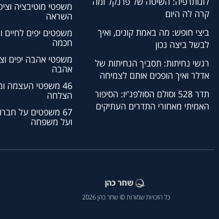
לוגותרפיה: השיטה של פרנקל ומה
משפטי מוטיבציה וציט
קרה לה היום
השראה
ביצי חופש: מה באמת קונים, ואיך
משפטים יפים לחיים ו
חכמה
לבשל ביצה נכון
משפטי אהבה יפים וצי
רגשי נחיתות: תסביך הנחיתות של
אהבה
אדלר ואיך הופכים אותם לצמיחה
46 משפטי העצמה ו
תדר 528 וסולם הסולפג'יו: הסיפור
הצלחה
האמיתי מאחורי התדרים העתיקים
67 משפטים על חברו
ועל משפחה
כל הזכויות שמורות © שחר כהן 2026