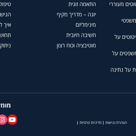
וטים מעוררי
התאמה זוגית
טיפול BT
יוגה – מדריך מקיף
הגישה
משפטי
מינימליזם
איך ל
חשיבה חיובית
תחושת
טוטים על
מוטיבציה וכוח רצון
ניתוק
משפטים על
ת על נתינה
מומל
הצהרת נגישות
|
מדיניות פרטיות
|