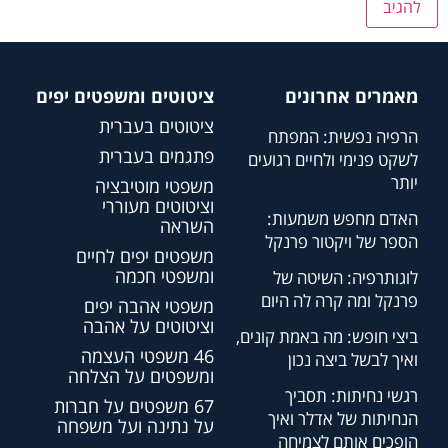
מאמרים אחרונים
ציטוטים ומשפטים יפים
ציטוטים בעברית
הרפיה נפשית: המפתח
פתגמים בעברית
לשקט פנימי ולחיים רגועים
יותר
משפטי מוטיבציה
וציטוטים מעוררי
האדם מחפש משמעות:
השראה
הספר של ויקטור פרנקל
משפטים יפים לחיים
ומשפטי חכמה
לוגותרפיה: השיטה של
פרנקל ומה קרה לה היום
משפטי אהבה יפים
וציטוטים על אהבה
ביצי חופש: מה באמת קונים,
46 משפטי העצמה
ואיך לבשל ביצה נכון
ומשפטים על הצלחה
רגשי נחיתות: תסביך
67 משפטים על חברות
הנחיתות של אדלר ואיך
על נתינה ועל משפחה
הופכים אותם לצמיחה