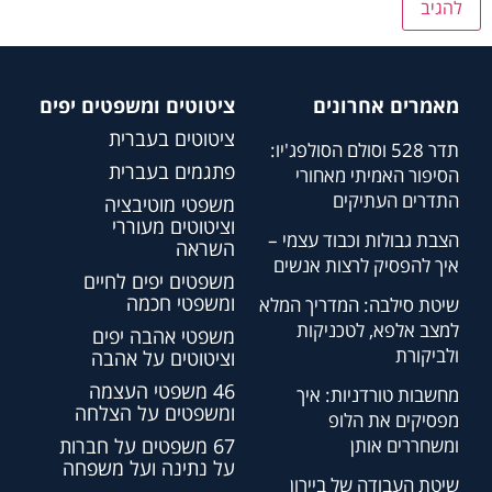
מאמרים אחרונים
ציטוטים ומשפטים יפים
ציטוטים בעברית
תדר 528 וסולם הסולפג'יו:
פתגמים בעברית
הסיפור האמיתי מאחורי
התדרים העתיקים
משפטי מוטיבציה
וציטוטים מעוררי
הצבת גבולות וכבוד עצמי –
השראה
איך להפסיק לרצות אנשים
משפטים יפים לחיים
ומשפטי חכמה
שיטת סילבה: המדריך המלא
למצב אלפא, לטכניקות
משפטי אהבה יפים
ולביקורת
וציטוטים על אהבה
46 משפטי העצמה
מחשבות טורדניות: איך
ומשפטים על הצלחה
מפסיקים את הלופ
ומשחררים אותן
67 משפטים על חברות
על נתינה ועל משפחה
שיטת העבודה של ביירון