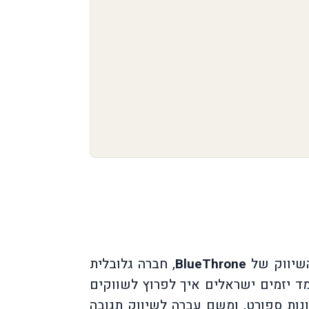
השיווק של
BlueThrone
, חברה גלובלית
ד יזמים ישראלים איך לפרוץ לשווקים
נות ספורט, ומשם עברה לשיווק תגובה