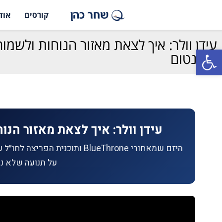
קורסים
אוד
עידן וולר: איך לצאת מאזור הנוחות ולשמור
פתח סרגל נגישות
מומנטום
עידן וולר: איך לצאת מאזור הנו
היזם שמאחורי BlueThrone ותוכני
על תנועה שלא נ