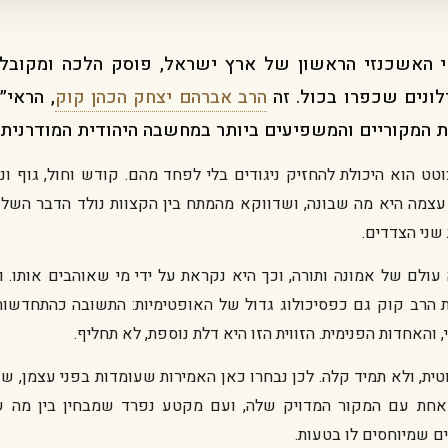
האשכנזי הראשון של ארץ ישראל, פוסק הלכה ומקובל, 
ונים שכפרו בכול. זה
הרב אברהם יצחק הכהן קוק
, הראי״
 המקוריים והמשפיעים ביותר במחשבה היהודית המודרנית.
טט הוא היכולת להחזיק ניגודים בלי לפחד מהם. קודש וחול, גוף ונ
עצמה היא מה שבונה, ושדווקא מהמתח בין הקצוות נולד הדבר השל
שני הצדדים.
ולם של אמונה ותורה, וכך היא נקראת על ידי מי שאוהבים אותו. ו
 הרב קוק גם כפסיכולוג גדול של האופטימיות: התשובה כהתחדשות
 והאחדות הפנימית. הזווית הזו היא דלת נוספת, לא תחליף.
ית, ולא תמיד קלה. לכן נבחרו כאן האמירות שעומדות בפני עצמן, ש
 אחת עם המקור המדויק שלה, ועם מקטע נפרד שמבחין בין מה 
 שמיוחסים לו בטעות.