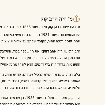
מי היה הרב קוק
יפו והמושבות. בשנת 1921 נבחר לרב הראשי האשכנזי הראשון של ארץ ישראל, וייסד בירושלים את
אחת: פוסק הלכה חמור, מקובל שכתב על אורות וניצוצות, 
הרב הראשי הזה אהב דווקא את מי שכפר בכול. החלוצים 
את המגן הכי לא צפוי שלהם. הוא טען שדווקא במרד ש
תקפו אותו גדולי דורו בלי רחמים, והוא לא זז ממנה אפילו 
בלב הגותו עומדת היכולת להכיל ניגודים. קודש וחול, ג
האומה בארצה תהליך של קדושה. כתביו, ובהם אורות, א
תלמידיו, ובראשם בנו הרב צבי יהודה והרב דוד כהן, הנזיר.
הרב קוק נפטר בירושלים 
הוא בעיקר קול של אדם שבחר לאהוב ולראות את הטוב ג