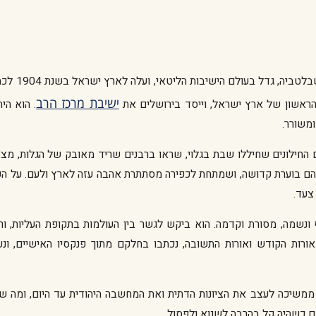
אברהם יצחק הכהן קוק נולד בשנת 
ישיבת מרכז הרב
. הוא הי
ומשורר.
החילונים שחיללו שבת בגלוי, שראו ברבנים שריד מאובק של הגלות, מצא
להם בוערת קדושה, ושמתחת לכפירה מסתתרת אהבה עזה לארץ ולעם. על ה
צעד.
וף ונשמה, מסורת וקדמה. הוא ביקש לגשר בין העולמות בתקופת העליות, ו
ורות הקודש ואורות התשובה, נכתבו בחלקם מתוך פנקסיו האישיים, ונער
בשנת 1935, בן שבעים. הגותו ממשיכה לעצב את הציונות הדתית ואת המחשבה היהודית עד היום, ו
ם כשהיה קל בהרבה לשנוא ולפסול.