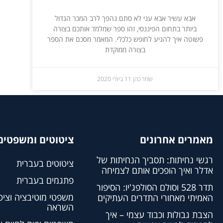
אבא עשיר אבא עני לא סתם נהפך לרב המכר הגדול
ביותר בתחום הפיננסי, זהו ספר שמלמד אותכם בצורה
פשוטה איך להגיע לחופש כלכלי. המאמר מסכם את הספר
בצורה ממוקדת
שחר כהן
11 ביולי 2020
מאמרים אחרונים
ציטוטים ומשפטים 
רגשי נחיתות: תסביך הנחיתות של
ציטוטים בעברית
אדלר ואיך הופכים אותם לצמיחה
פתגמים בעברית
תדר 528 וסולם הסולפג'יו: הסיפור
משפטי מוטיבציה וציט
האמיתי מאחורי התדרים העתיקים
השראה
הצבת גבולות וכבוד עצמי – איך