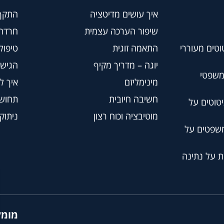
איך עושים מדיטציה
התקף
שיפור הערכה עצמית
חרדה
וטים מעוררי
התאמה זוגית
טיפול BT
יוגה – מדריך מקיף
הגישה
משפטי
מינימליזם
איך ל
חשיבה חיובית
תחושת
טוטים על
מוטיבציה וכוח רצון
ניתוק
משפטים על
ת על נתינה
מומל