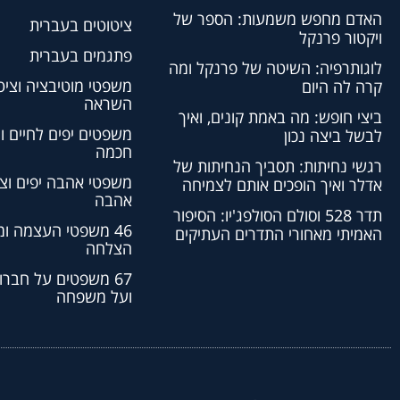
האדם מחפש משמעות: הספר של
ציטוטים בעברית
ויקטור פרנקל
פתגמים בעברית
לוגותרפיה: השיטה של פרנקל ומה
משפטי מוטיבציה וציט
קרה לה היום
השראה
ביצי חופש: מה באמת קונים, ואיך
משפטים יפים לחיים ו
לבשל ביצה נכון
חכמה
רגשי נחיתות: תסביך הנחיתות של
משפטי אהבה יפים וצי
אדלר ואיך הופכים אותם לצמיחה
אהבה
תדר 528 וסולם הסולפג'יו: הסיפור
46 משפטי העצמה ו
האמיתי מאחורי התדרים העתיקים
הצלחה
67 משפטים על חברו
ועל משפחה