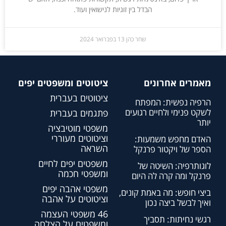
הבדל בין זוגיות לנישואין ועוד.
שחר כהן
13 בפברואר 2024
מאמרים אחרונים
ציטוטים ומשפטים יפים
ציטוטים בעברית
הרפיה נפשית: המפתח
לשקט פנימי ולחיים רגועים
פתגמים בעברית
יותר
משפטי מוטיבציה
וציטוטים מעוררי
האדם מחפש משמעות:
השראה
הספר של ויקטור פרנקל
משפטים יפים לחיים
לוגותרפיה: השיטה של
ומשפטי חכמה
פרנקל ומה קרה לה היום
משפטי אהבה יפים
ביצי חופש: מה באמת קונים,
וציטוטים על אהבה
ואיך לבשל ביצה נכון
46 משפטי העצמה
רגשי נחיתות: תסביך
ומשפטים על הצלחה