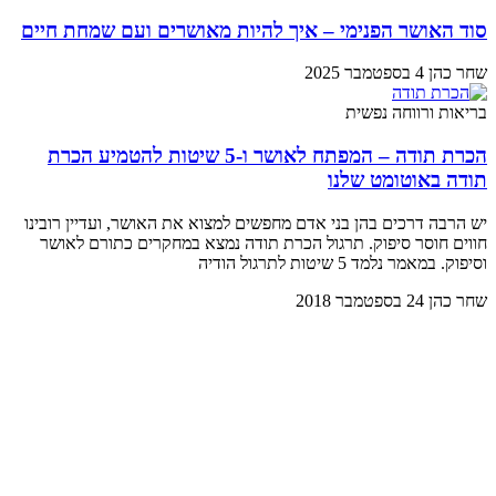
סוד האושר הפנימי – איך להיות מאושרים ועם שמחת חיים
שחר כהן
4 בספטמבר 2025
בריאות ורווחה נפשית
הכרת תודה – המפתח לאושר ו-5 שיטות להטמיע הכרת
תודה באוטומט שלנו
יש הרבה דרכים בהן בני אדם מחפשים למצוא את האושר, ועדיין רובינו
חווים חוסר סיפוק. תרגול הכרת תודה נמצא במחקרים כתורם לאושר
וסיפוק. במאמר נלמד 5 שיטות לתרגול הודיה
שחר כהן
24 בספטמבר 2018
מאמרים אחרונים
האדם מחפש משמעות: הספר של ויקטור פרנקל
לוגותרפיה: השיטה של פרנקל ומה קרה לה היום
ביצי חופש: מה באמת קונים, ואיך לבשל ביצה נכון