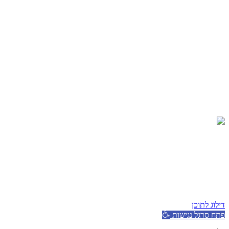
הגישה ההומניסטית
איך לצאת מדיכאון
תחושת ריקנות
ניתוק רגשי
התקף חרדה
חרדה חברתית
טיפול CBT
הגישה ההומניסטית
איך לצאת מדיכאון
תחושת ריקנות
ניתוק רגשי
כל הזכויות שמורות © שחר כהן 2026
הצהרת נגישות
|
מדיניות פרטיות
|
מומלץ לעקוב גם ב
Youtube
Instagram
Facebook-f
Spotify
Apple
Tiktok
דילוג לתוכן
פתח סרגל נגישות