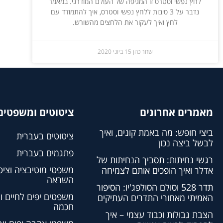
לחץ נפשי וסטרס זו המגיפה של העולם המודרני. במאמר
נדבר על 3 סיבות ללחץ נפשי וסטרס, איך להתמודד עם
לחץ ואיך לעקור את הלחצים מהשורש.
שחר כהן
15 ביוני 2020
מאמרים אחרונים
ציטוטים ומשפטים 
ביצי חופש: מה באמת קונים, ואיך
ציטוטים בעברית
לבשל ביצה נכון
פתגמים בעברית
רגשי נחיתות: תסביך הנחיתות של
משפטי מוטיבציה וציט
אדלר ואיך הופכים אותם לצמיחה
השראה
תדר 528 וסולם הסולפג'יו: הסיפור
משפטים יפים לחיים ו
האמיתי מאחורי התדרים העתיקים
חכמה
הצבת גבולות וכבוד עצמי – איך