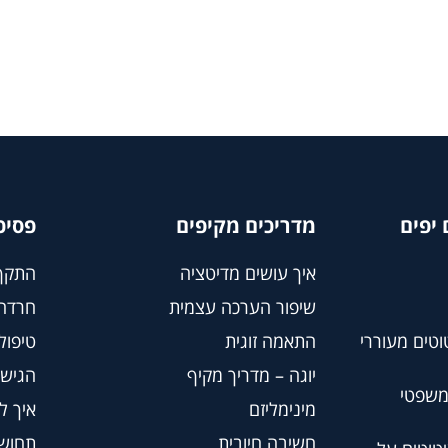
יפים
מדריכים מקיפים
פסיכ
איך עושים מדיטציה
התקף
שיפור הערכה עצמית
חרדה
וטים מעוררי
התאמה זוגית
טיפול BT
יוגה – מדריך מקיף
הגישה
משפטי
מינימליזם
איך ל
חשיבה חיובית
תחושת