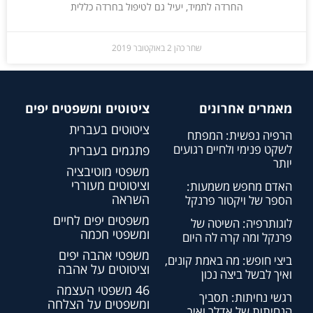
החרדה לתמיד, יעיל גם לטיפול בחרדה כללית
שחר כהן
2 באוקטובר 2019
מאמרים אחרונים
ציטוטים ומשפטים יפים
ציטוטים בעברית
הרפיה נפשית: המפתח
לשקט פנימי ולחיים רגועים
פתגמים בעברית
יותר
משפטי מוטיבציה
וציטוטים מעוררי
האדם מחפש משמעות:
השראה
הספר של ויקטור פרנקל
משפטים יפים לחיים
לוגותרפיה: השיטה של
ומשפטי חכמה
פרנקל ומה קרה לה היום
משפטי אהבה יפים
ביצי חופש: מה באמת קונים,
וציטוטים על אהבה
ואיך לבשל ביצה נכון
46 משפטי העצמה
רגשי נחיתות: תסביך
ומשפטים על הצלחה
הנחיתות של אדלר ואיך