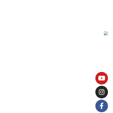
הגישה ההומניסטית
איך לצאת מדיכאון
תחושת ריקנות
ניתוק רגשי
כל הזכויות שמורות © שחר כהן 2026
הצהרת נגישות
|
מדיניות פרטיות
|
מומלץ לעקוב גם ב