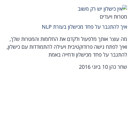
מטרות ויעדים
איך להתגבר על פחד מכישלון בעזרת NLP
מה עוצר אותך מלפעול ולקדם את החלומות והמטרות שלך,
ואיך לפתח גישה פרודוקטיבית ויעילה להתמודדות עם כישלון,
להתגבר על פחד מכישלון ודחייה באמת
שחר כהן
10 ביוני 2016
מאמרים אחרונים
הרפיה נפשית: המפתח לשקט פנימי ולחיים רגועים יותר
האדם מחפש משמעות: הספר של ויקטור פרנקל
לוגותרפיה: השיטה של פרנקל ומה קרה לה היום