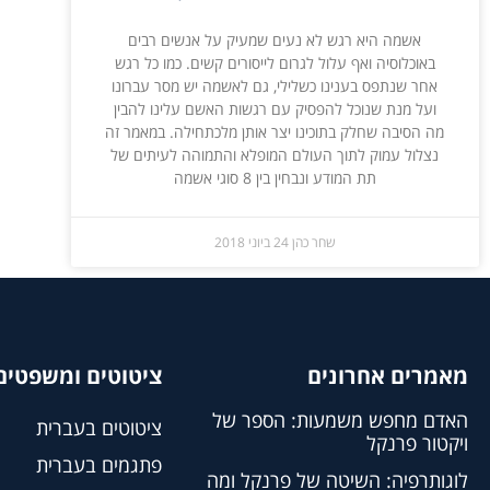
אשמה היא רגש לא נעים שמעיק על אנשים רבים
באוכלוסיה ואף עלול לגרום לייסורים קשים. כמו כל רגש
אחר שנתפס בענינו כשלילי, גם לאשמה יש מסר עברונו
ועל מנת שנוכל להפסיק עם רגשות האשם עלינו להבין
מה הסיבה שחלק בתוכינו יצר אותן מלכתחילה. במאמר זה
נצלול עמוק לתוך העולם המופלא והתמוהה לעיתים של
תת המודע ונבחין בין 8 סוגי אשמה
שחר כהן
24 ביוני 2018
מאמרים אחרונים
ציטוטים ומשפטים 
האדם מחפש משמעות: הספר של
ציטוטים בעברית
ויקטור פרנקל
פתגמים בעברית
לוגותרפיה: השיטה של פרנקל ומה