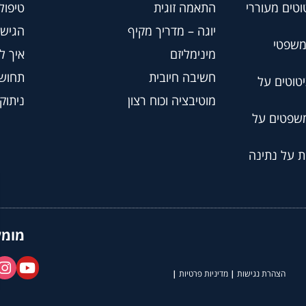
וטים מעוררי
התאמה זוגית
טיפול BT
יוגה – מדריך מקיף
הגישה
משפטי
מינימליזם
איך ל
חשיבה חיובית
תחושת
טוטים על
מוטיבציה וכוח רצון
ניתוק
משפטים על
ת על נתינה
מומל
הצהרת נגישות
|
מדיניות פרטיות
|