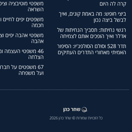
משפטי מוטיבציה וציט
קרה לה היום
השראה
ביצי חופש: מה באמת קונים, ואיך
משפטים יפים לחיים ו
לבשל ביצה נכון
חכמה
רגשי נחיתות: תסביך הנחיתות של
משפטי אהבה יפים וצי
אדלר ואיך הופכים אותם לצמיחה
אהבה
תדר 528 וסולם הסולפג'יו: הסיפור
46 משפטי העצמה ו
האמיתי מאחורי התדרים העתיקים
הצלחה
67 משפטים על חברו
ועל משפחה
כל הזכויות שמורות © שחר כהן 2026