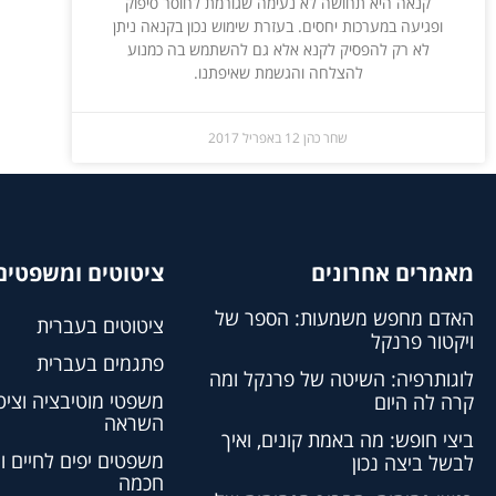
קנאה היא תחושה לא נעימה שגורמת לחוסר סיפוק
ופגיעה במערכות יחסים. בעזרת שימוש נכון בקנאה ניתן
לא רק להפסיק לקנא אלא גם להשתמש בה כמנוע
להצלחה והגשמת שאיפתנו.
שחר כהן
12 באפריל 2017
מאמרים אחרונים
ציטוטים ומשפטים 
האדם מחפש משמעות: הספר של
ציטוטים בעברית
ויקטור פרנקל
פתגמים בעברית
לוגותרפיה: השיטה של פרנקל ומה
משפטי מוטיבציה וציט
קרה לה היום
השראה
ביצי חופש: מה באמת קונים, ואיך
משפטים יפים לחיים ו
לבשל ביצה נכון
חכמה