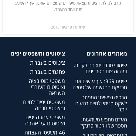
גורם לנו לתירוצים והמצאת סיפורים שעוצרים אותנו, איך להימנע
מזה ועוד במאמר.
שחר כהן
18 ביולי 2016
מאמרים אחרונים
ציטוטים ומשפטים יפים
ציטוטים בעברית
שימורי סרדינים: מה לקנות,
ומה זה צום הסרדינים
פתגמים בעברית
משפטי מוטיבציה
שיטת 369: איך עושים את
וציטוטים מעוררי
טכניקת ההגשמה של טסלה
השראה
הרפיה נפשית: המפתח
משפטים יפים לחיים
לשקט פנימי ולחיים רגועים
ומשפטי חכמה
יותר
משפטי אהבה יפים
האדם מחפש משמעות:
וציטוטים על אהבה
הספר של ויקטור פרנקל
46 משפטי העצמה
לוגותרפיה: השיטה של