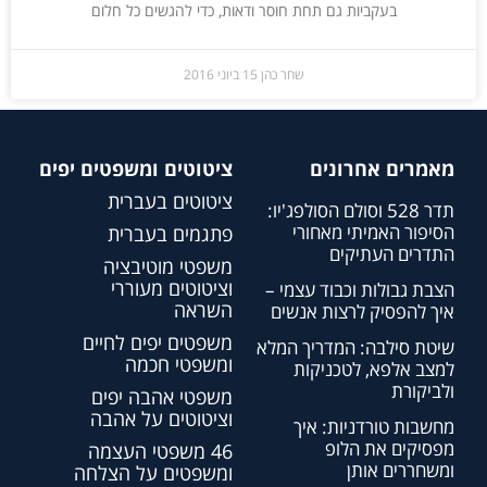
בעקביות גם תחת חוסר ודאות, כדי להגשים כל חלום
שחר כהן
15 ביוני 2016
מאמרים אחרונים
ציטוטים ומשפטים יפים
ציטוטים בעברית
תדר 528 וסולם הסולפג'יו:
הסיפור האמיתי מאחורי
פתגמים בעברית
התדרים העתיקים
משפטי מוטיבציה
וציטוטים מעוררי
הצבת גבולות וכבוד עצמי –
השראה
איך להפסיק לרצות אנשים
משפטים יפים לחיים
שיטת סילבה: המדריך המלא
ומשפטי חכמה
למצב אלפא, לטכניקות
ולביקורת
משפטי אהבה יפים
וציטוטים על אהבה
מחשבות טורדניות: איך
מפסיקים את הלופ
46 משפטי העצמה
ומשחררים אותן
ומשפטים על הצלחה