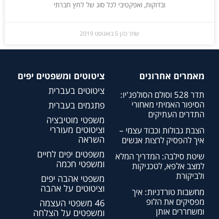
ובדוקות, ואפקטיבי לכל סוג של לחץ חברתי
שחר כהן
5 באוגוסט 2019
מאמרים אחרונים
ציטוטים ומשפטים יפים
ציטוטים בעברית
תדר 528 וסולם הסולפג'יו:
הסיפור האמיתי מאחורי
פתגמים בעברית
התדרים העתיקים
משפטי מוטיבציה
וציטוטים מעוררי
הצבת גבולות וכבוד עצמי –
השראה
איך להפסיק לרצות אנשים
משפטים יפים לחיים
שיטת סילבה: המדריך המלא
ומשפטי חכמה
למצב אלפא, לטכניקות
ולביקורת
משפטי אהבה יפים
וציטוטים על אהבה
מחשבות טורדניות: איך
מפסיקים את הלופ
46 משפטי העצמה
ומשחררים אותן
ומשפטים על הצלחה