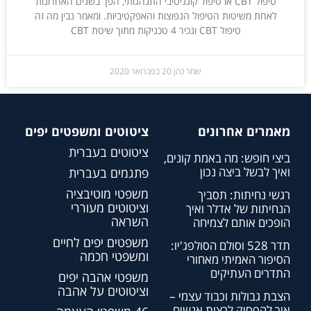
טיפול CBT או טיפול קוגניטיבי התנהגותי, הפך בשנים האחרונות
לאחת משיטות הטיפול הנפוצות והאפקטיביות. ומאמר נבין מה זה
טיפול CBT ונכיר 4 טכניקות מתוך שיטת CBT
שחר כהן
20 בפברואר 2020
מאמרים אחרונים
ציטוטים ומשפטים יפים
ציטוטים בעברית
ביצי חופש: מה באמת קונים,
ואיך לבשל ביצה נכון
פתגמים בעברית
משפטי מוטיבציה
רגשי נחיתות: תסביך
וציטוטים מעוררי
הנחיתות של אדלר ואיך
השראה
הופכים אותם לצמיחה
משפטים יפים לחיים
תדר 528 וסולם הסולפג'יו:
ומשפטי חכמה
הסיפור האמיתי מאחורי
התדרים העתיקים
משפטי אהבה יפים
וציטוטים על אהבה
הצבת גבולות וכבוד עצמי –
איך להפסיק לרצות אנשים