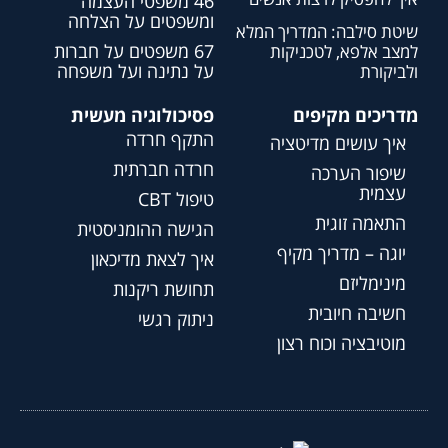
46 משפטי העצמה
ומשפטים על הצלחה
שיטת סילבה: המדריך המלא
67 משפטים על חברות
למצב אלפא, לטכניקות
על נתינה ועל משפחה
ולביקורת
מדריכים מקיפים
פסיכולוגיה מעשית
התקף חרדה
איך עושים מדיטציה
חרדה חברתית
שיפור הערכה
עצמית
טיפול CBT
התאמה זוגית
הגישה ההומניסטית
יוגה – מדריך מקיף
איך לצאת מדיכאון
מינימליזם
תחושת ריקנות
חשיבה חיובית
ניתוק רגשי
מוטיבציה וכוח רצון