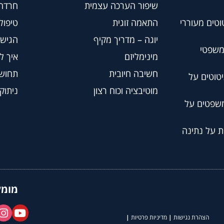
שיפור הערכה עצמית
חרדה
וטים מעוררי
התאמה זוגית
טיפול BT
יוגה – מדריך מקיף
הגישה
משפטי
מינימליזם
איך ל
חשיבה חיובית
תחושת
טוטים על
מוטיבציה וכוח רצון
ניתוק
משפטים על
ת על נתינה
מומל
הצהרת נגישות
|
מדיניות פרטיות
|