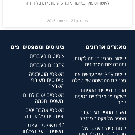
לאושר וסיפוק. במאמר נלמד 5 שיטות לתרגול הודיה
שחר כהן
24 בספטמבר 2018
מאמרים אחרונים
ציטוטים ומשפטים יפים
ציטוטים בעברית
שימורי סרדינים: מה לקנות,
ומה זה צום הסרדינים
פתגמים בעברית
משפטי מוטיבציה
שיטת 369: איך עושים את
וציטוטים מעוררי
טכניקת ההגשמה של טסלה
השראה
הרפיה נפשית: המפתח
משפטים יפים לחיים
לשקט פנימי ולחיים רגועים
ומשפטי חכמה
יותר
משפטי אהבה יפים
האדם מחפש משמעות:
וציטוטים על אהבה
הספר של ויקטור פרנקל
46 משפטי העצמה
לוגותרפיה: השיטה של
ומשפטים על הצלחה
פרנקל ומה קרה לה היום