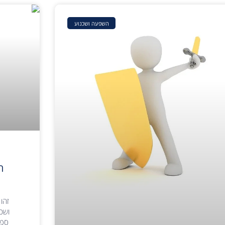
השפעה ושכנוע
ה
ה
זהו
ושכנ
ספק